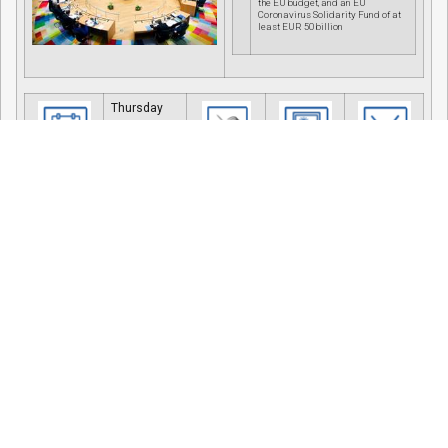
the EU budget, and an EU
Coronavirus Solidarity Fund of at
least EUR 50 billion
Thursday
Mário Centeno, President of the Eurogroup
•
MEPs from the Enomic and
Monetray affairs Committee will
exchange views with Mário
Centeno, President of the
Eurogroup
Tuesday