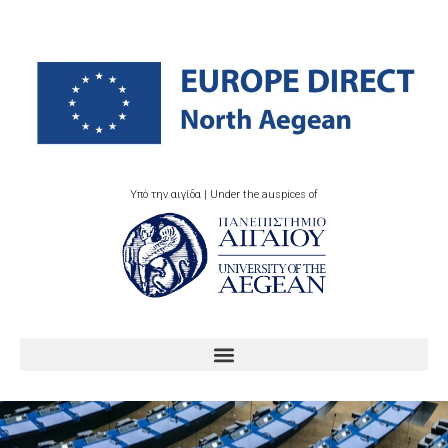
Υπό την αιγίδα | Under the auspices of