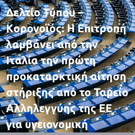
Δελτίο Τύπου –
Κορονοϊός: Η Επιτροπή
λαμβάνει από την
Ιταλία την πρώτη
προκαταρκτική αίτηση
στήριξης από το Ταμείο
Αλληλεγγύης της ΕΕ
για υγειονομική