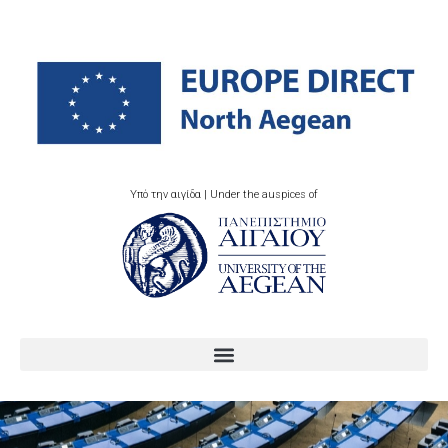
Υπό την αιγίδα | Under the auspices of