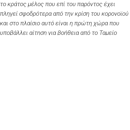
το κράτος μέλος που επί του παρόντος έχει
πληγεί σφοδρότερα από την κρίση του κορονοϊού
και στο πλαίσιο αυτό είναι η πρώτη χώρα που
υποβάλλει αίτηση για βοήθεια από το Ταμείο
Αλληλεγγύης της ΕΕ. Χάρη στο διευρυμένο πεδίο
εφαρμογής του, στο οποίο πλέον
περιλαμβάνονται και οι έκτακτες ανάγκες
δημόσιας υγείας, το Ταμείο ανήκει στα εργαλεία
που θέσπισε άμεσα η Επιτροπή για να ελαφρύνει
το βάρος που δέχονται οι προϋπολογισμοί των
κρατών μελών, ως απτή απόδειξη της
ευρωπαϊκής αλληλεγγύης σε αυτούς τους
δύσκολους καιρούς
».