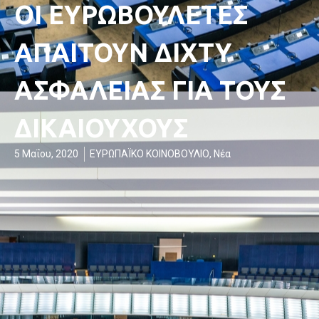
ΟΙ ΕΥΡΩΒΟΥΛΕΤΕΣ
ΑΠΑΙΤΟΥΝ ΔΙΧΤΥ
ΑΣΦΑΛΕΙΑΣ ΓΙΑ ΤΟΥΣ
ΔΙΚΑΙΟΥΧΟΥΣ
5 Μαΐου, 2020
ΕΥΡΩΠΑΪΚΟ ΚΟΙΝΟΒΟΥΛΙΟ
,
Νέα