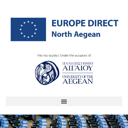
Υπό την αιγίδα | Under the auspices of