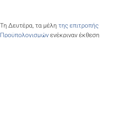
Τη Δευτέρα, τα μέλη
της επιτροπής
Προϋπολογισμών
ενέκριναν έκθεση
νομοθετικής πρωτοβουλίας με 37 ψήφους
υπέρ, 1 κατά και 3 αποχές, ζητώντας από την
Ευρωπαϊκή Επιτροπή να υποβάλει πρόταση για
σχέδιο έκτακτης ανάγκης για το ΠΔΠ
(Πολυετές Δημοσιονομικό Πλαίσιο) έως τις 15
Ιουνίου 2020.
Ενώ τα ισχύοντα ανώτατα όρια
χρηματοδότησης θα επεκταθούν εάν δεν
εγκριθεί νέο ΠΔΠ το επόμενο έτος, σε κάθε