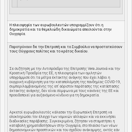
Η πλειοψηφία των ευρωβουλευτών υπογραμμίζουν ότι η
δημοκρατία και τα θεμελιώδη δικαιώματα απειλούνται στην
Ουγγαρία.
Παροτρύνουν δε την Επιτροπή και το Συμβούλιο να προστατεύσουν
τους Ούγγρους πολίτες και το κράτος δικαίου.
Σε συζήτηση με την Αντιπρόεδρο της Επιτροπής
Vera Jourov
á και την
Κροατική Προεδρία της ΕΕ, η πλειοψηφία των ομιλητών
υπογράμμισε ότι τα μέτρα έκτακτης ανάγκης που έχει λάβει η
ουγγρική κυβέρνηση για την καταπολέμηση της πανδημίας
COVID
-19,
συμπεριλαμβανομένης της επ’ αόριστον παράτασης της κατάστασης
έκτακτης ανάγκης, δεν είναι σύμφωνα με τους κανόνες της ΕΕ και
προειδοποιεί για αυξανόμενο κίνδυνο για τη δημοκρατία.
Αρκετοί ευρωβουλευτές κάλεσαν την Ευρωπαϊκή Επιτροπή να
ολοκληρώσει τον έλεγχο των νομικών αλλαγών και να εκκινήσει
διαδικασίες παράβασης. Συγκεκριμένα, ζήτησαν να σταματήσει η
καταβολή χρηματοδοτήσεων στην Ουγγαρία, στο πλαίσιο των νέων
δημοσιονομικών προοπτικών και του σχεδίου ανάκαμψης, εκτός εάν