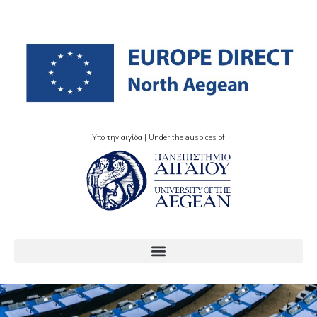
Υπό την αιγίδα | Under the auspices of