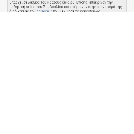
υπάρχει σεβασμός του κράτους δικαίου. Επίσης, επέκριναν την
παθητική στάση του Συμβουλίου και επέμειναν στην επαναφορά της
διαδικασίας του
άρθρου 7
που ξεκίνησε το Κοινοβούλιο.
Ορισμένοι ευρωβουλευτές υπερασπίστηκαν τις αποφάσεις που
έλαβε το δημοκρατικά εκλεγμένο Κοινοβούλιο στην Ουγγαρία και
συνέκριναν τα έκτακτα μέτρα που ελήφθησαν στη χώρα με εκείνα
που έλαβαν άλλα κράτη μέλη της ΕΕ, όπως η Γαλλία ή η Ισπανία
.
Σχετικές πληροφορίες
Στο
ψήφισμα της 17ης Απριλίου
, το Κοινοβούλιο προειδοποίησε ότι οι
αποφάσεις στην Ουγγαρία για επ’ αόριστον παράταση της κατάστασης
έκτακτης ανάγκης, εξουσιοδότηση διακυβέρνησης με διατάγματα και
αποδυνάμωση του κοινοβουλευτικού ελέγχου συνιστούν ενέργειες
“πλήρως ασύμβατες με τις ευρωπαϊκές αξίες”.
Οι ευρωβουλευτές τόνισαν ότι όλα τα μέτρα που σχετίζονται με
τον
COVID
«πρέπει να είναι σύμφωνα με το κράτος δικαίου,
απολύτως αναλογικά, […], σαφώς συνδεδεμένα με την τρέχουσα
υγειονομική κρίση, περιορισμένης χρονικής διάρκειας και υπό
τακτικό έλεγχο».