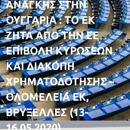
ΑΝΑΓΚΗΣ ΣΤΗΝ
ΟΥΓΓΑΡΙΑ : ΤΟ ΕΚ
ΖΗΤΑ ΑΠΟ ΤΗΝ ΕΕ
ΕΠΙΒΟΛΗ ΚΥΡΩΣΕΩΝ
ΚΑΙ ΔΙΑΚΟΠΗ
ΧΡΗΜΑΤΟΔΟΤΗΣΗΣ –
ΟΛΟΜΕΛΕΙΑ ΕΚ,
ΒΡΥΞΕΛΛΕΣ (13-
16.05.2020)