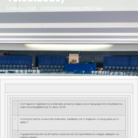
14 Μαΐου, 2020
ΕΥΡΩΠΑΪΚΟ ΚΟΙΝΟΒΟΥΛΙΟ
,
Νέα
•
Η επ’ αόριστον παράταση της κατάστασης έκτακτης ανάγκης και οι περιορισμοί στην ελευθερία του
λόγου είναι ασυμβίβαστα με τις αξίες της ΕΕ
•
Η Επιτροπή πρέπει να εκκινήσει διαδικασίες παράβασης και το Συμβούλιο να προχωρήσει με το
άρθρο 7
•
Η χρηματοδότηση από την ΕΕ πρέπει να γίνεται υπό την προϋπόθεση ότι υπάρχει σεβασμός του
κράτους δικαίου