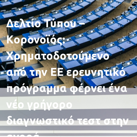
Δελτίο Τύπου –
Κορονοϊός:
Χρηματοδοτούμενο
από την ΕΕ ερευνητικό
πρόγραμμα φέρνει ένα
νέο γρήγορο
διαγνωστικό τεστ στην
αγορά