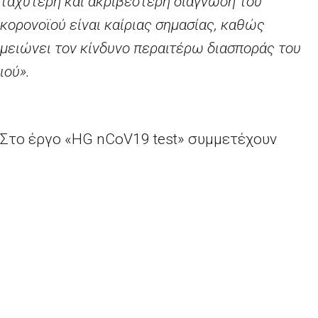
ταχύτερη και ακριβέστερη διάγνωση του
κορονοϊού είναι καίριας σημασίας, καθώς
μειώνει τον κίνδυνο περαιτέρω διασποράς του
ιού».
Στο έργο «
HG
nCoV
19
test
» συμμετέχουν
δημόσιοι και ιδιωτικοί φορείς από την
Ιρλανδία, την Ιταλία, το Ηνωμένο Βασίλειο και
την Κίνα, οι οποίοι ανέπτυξαν ένα νέο φορητό
διαγνωστικό σύστημα για την ανίχνευση
ιογενών λοιμώξεων, το οποίο δίνει ακριβή και
αξιόπιστα αποτελέσματα εντός 30 λεπτών.
Σήμερα, η
HiberGene
, ιρλανδική εταιρεία που