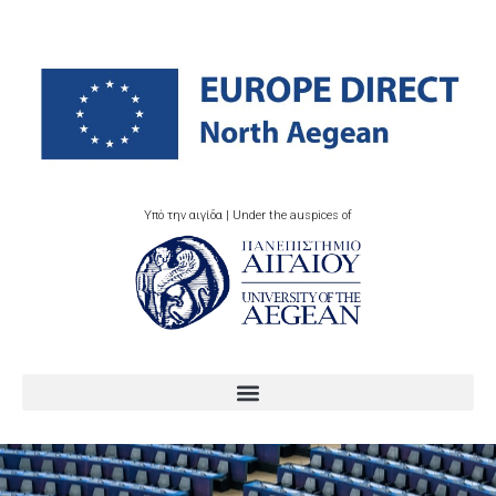
Υπό την αιγίδα | Under the auspices of