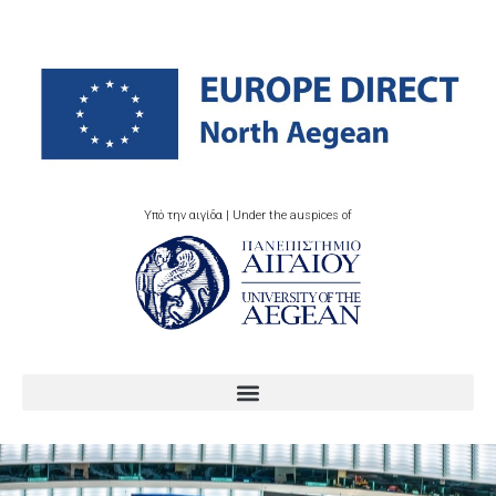
Υπό την αιγίδα | Under the auspices of