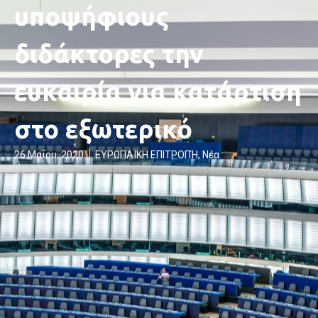
υποψήφιους
διδάκτορες την
ευκαιρία για κατάρτιση
στο εξωτερικό
26 Μαΐου, 2020
ΕΥΡΩΠΑΪΚΗ ΕΠΙΤΡΟΠΉ
,
Νέα