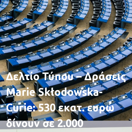
Δελτίο Τύπου – Δράσεις
Marie Skłodowska-
Curie: 530 εκατ. ευρώ
δίνουν σε 2.000