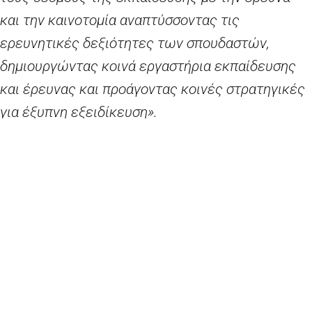
και την καινοτομία αναπτύσσοντας τις
ερευνητικές δεξιότητες των σπουδαστών,
δημιουργώντας κοινά εργαστήρια εκπαίδευσης
και έρευνας και προάγοντας κοινές στρατηγικές
για έξυπνη εξειδίκευση».
Η Επίτροπος Καινοτομίας, Έρευνας,
Πολιτισμού, Εκπαίδευσης και Νεολαίας, κ.
Μαρίγια
Γκαμπριέλ
, δήλωσε:
«Στις έκτακτες
περιστάσεις που αντιμετωπίζουμε, βλέπουμε πιο
ξεκάθαρα από ποτέ πόσο σημαντική είναι η
στήριξη της συνεργασίας μεταξύ ερευνητών,