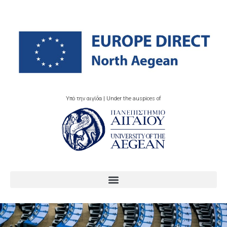
Υπό την αιγίδα | Under the auspices of