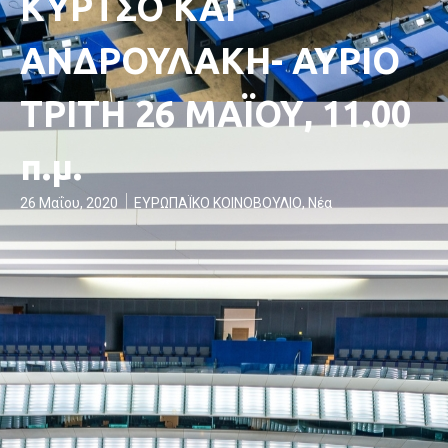
ΚΥΡΤΣΟ ΚΑΙ
ΑΝΔΡΟΥΛΑΚΗ- ΑΥΡΙΟ
ΤΡΙΤΗ 26 ΜΑΪΟΥ, 11.00
π.μ.
26 Μαΐου, 2020
ΕΥΡΩΠΑΪΚΟ ΚΟΙΝΟΒΟΥΛΙΟ
,
Νέα