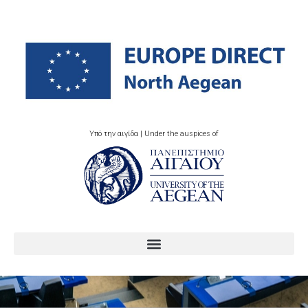
Υπό την αιγίδα | Under the auspices of