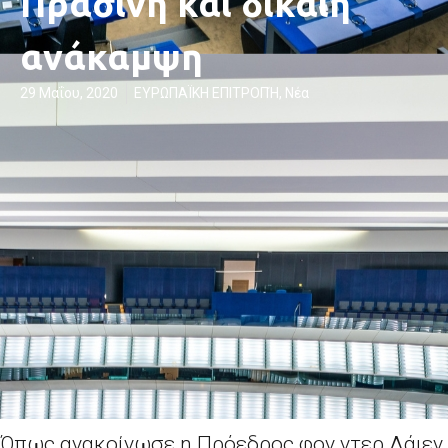
Πράσινη και δίκαιη
ανάκαμψη
29 Μαΐου, 2020
ΕΥΡΩΠΑΪΚΗ ΕΠΙΤΡΟΠΉ
,
Νέα
Όπως ανακοίνωσε η Πρόεδρος φον ντερ Λάιεν,