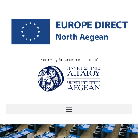
Υπό την αιγίδα | Under the auspices of