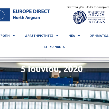
Υπό την αιγίδα | Under the auspices
ΤΡΟΠΉ
ΔΡΑΣΤΗΡΙΌΤΗΤΕΣ
ΝΈΑ
ΧΡΗΜΑΤΟΔΟ
ΕΠΙΚΟΙΝΩΝΊΑ
5 Ιουνίου, 2020