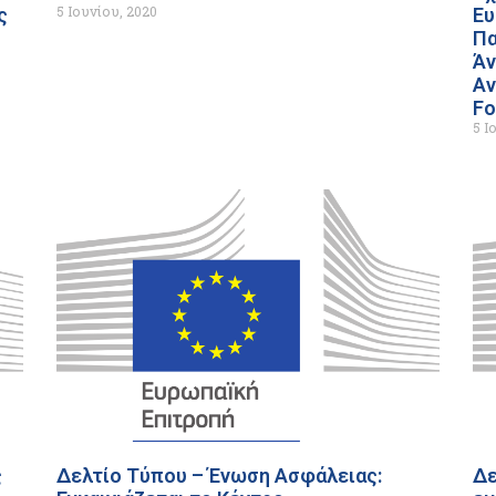
5 Ιουνίου, 2020
ς
Ευ
Πα
Άν
Αν
Fo
5 Ι
ς
Δελτίο Τύπου – Ένωση Ασφάλειας:
Δε