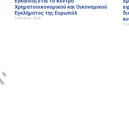
Εγκαινιάζεται το Κέντρο
εμ
Χρηματοοικονομικού και Οικονομικού
εφ
Εγκλήματος της Ευρωπόλ
δι
5 Ιουνίου, 2020
κυ
5 Ι