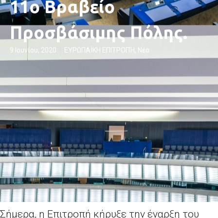
11ο Βραβείο
Προσβάσιμης Πόλης.
9 Ιουνίου, 2020
ΕΥΡΩΠΑΪΚΗ ΕΠΙΤΡΟΠΉ
,
Νέα
Σήμερα, η Επιτροπή κήρυξε την έναρξη του