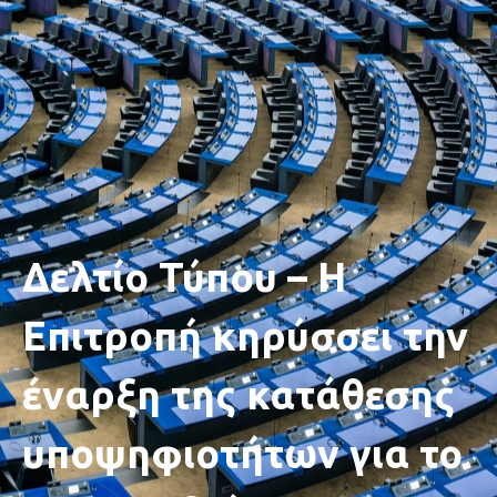
Δελτίο Τύπου – Η
Επιτροπή κηρύσσει την
έναρξη της κατάθεσης
υποψηφιοτήτων για το