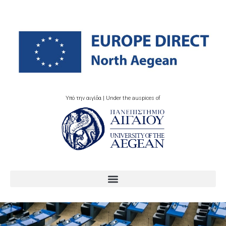
Υπό την αιγίδα | Under the auspices of