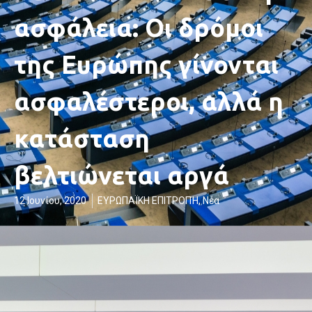
ασφάλεια: Οι δρόμοι
της Ευρώπης γίνονται
ασφαλέστεροι, αλλά η
κατάσταση
βελτιώνεται αργά
12 Ιουνίου, 2020
ΕΥΡΩΠΑΪΚΗ ΕΠΙΤΡΟΠΉ
,
Νέα