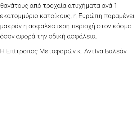
θανάτους από τροχαία ατυχήματα ανά 1
εκατομμύριο κατοίκους, η Ευρώπη παραμένει
μακράν η ασφαλέστερη περιοχή στον κόσμο
όσον αφορά την οδική ασφάλεια.
Η Επίτροπος Μεταφορών κ. Αντίνα Βαλεάν
δήλωσε σχετικά: «Κανένας θάνατος και
κανένας σοβαρός τραυματισμός στους
ευρωπαϊκούς δρόμους έως το 2050. Αυτός
είναι ο στόχος μας. Έχουμε στόχο για 50 %
λιγότερους θανάτους και 50 % λιγότερους
σοβαρούς τραυματισμούς έως το 2030 και
γνωρίζουμε ότι ο στόχος μας είναι εφικτός.
Στο παρελθόν, η ΕΕ μείωσε σημαντικά τον