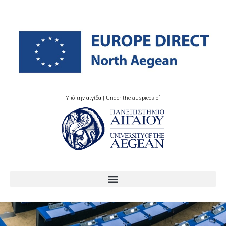
Υπό την αιγίδα | Under the auspices of