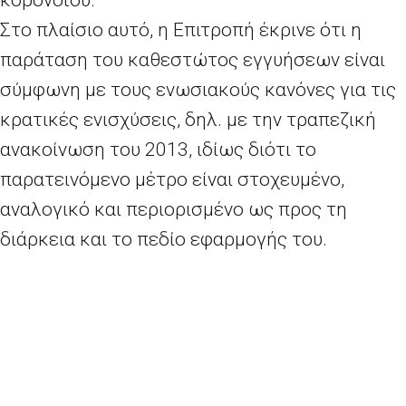
κορονοϊού.
Στο πλαίσιο αυτό, η Επιτροπή έκρινε ότι η
παράταση του καθεστώτος εγγυήσεων είναι
σύμφωνη με τους ενωσιακούς κανόνες για τις
κρατικές ενισχύσεις, δηλ. με την τραπεζική
ανακοίνωση του 2013, ιδίως διότι το
παρατεινόμενο μέτρο είναι στοχευμένο,
αναλογικό και περιορισμένο ως προς τη
διάρκεια και το πεδίο εφαρμογής του.
Η Επιτροπή εγκρίνει καθεστώτα εγγυήσεων
για τις υποχρεώσεις των τραπεζών, για
διαδοχικές περιόδους των έξι μηνών, ώστε να
μπορεί να παρακολουθεί τις εξελίξεις και να
προσαρμόζει τους όρους αναλόγως. Το