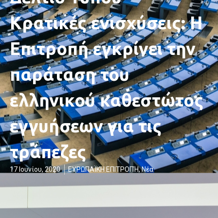
Κρατικές ενισχύσεις: Η
Επιτροπή εγκρίνει την
παράταση του
ελληνικού καθεστώτος
εγγυήσεων για τις
τράπεζες
17 Ιουνίου, 2020
ΕΥΡΩΠΑΪΚΗ ΕΠΙΤΡΟΠΉ
,
Νέα