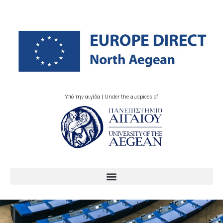
Υπό την αιγίδα | Under the auspices of