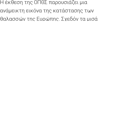
Η έκθεση της ΟΠΘΣ παρουσιάζει μια
ανάμεικτη εικόνα της κατάστασης των
θαλασσών της Ευρώπης. Σχεδόν τα μισά
παράκτια ύδατα της Ευρώπης παρουσιάζουν
έντονο ευτροφισμό. Παρόλο που οι κανόνες
της ΕΕ που ρυθμίζουν τα χημικά προϊόντα
οδήγησαν σε μείωση των ρυπαντικών ουσών,
παρατηρήθηκε αυξημένη συσσώρευση
πλαστικών και πλαστικών χημικών
καταλοίπων στα περισσότερα θαλάσσια είδη.
Χάρη στην κοινή αλιευτική πολιτική της ΕΕ,
σχεδόν όλες οι εκφορτώσεις στον
Βορειοανατολικό Ατλαντικό προέρχονται από
υγιή αποθέματα. Αυτό όμως δεν συμβαίνει