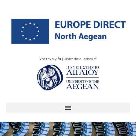
Υπό την αιγίδα | Under the auspices of