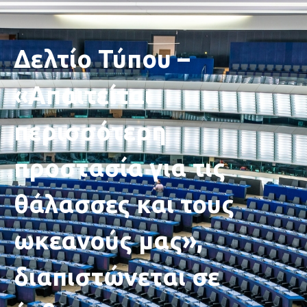
Δελτίο Τύπου –
«Απαιτείται
περισσότερη
προστασία για τις
θάλασσες και τους
ωκεανούς μας»,
διαπιστώνεται σε