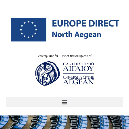
Υπό την αιγίδα | Under the auspices of