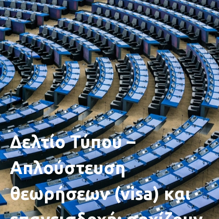
Δελτίο Τύπου –
Απλούστευση
θεωρήσεων (visa) και