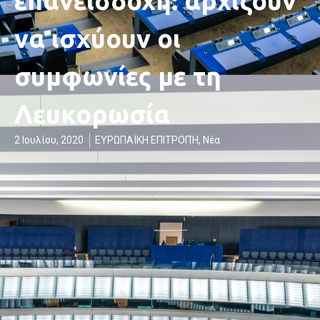
επανεισδοχή: αρχίζουν
να ισχύουν οι
συμφωνίες με τη
Λευκορωσία
2 Ιουλίου, 2020
ΕΥΡΩΠΑΪΚΗ ΕΠΙΤΡΟΠΉ
,
Νέα