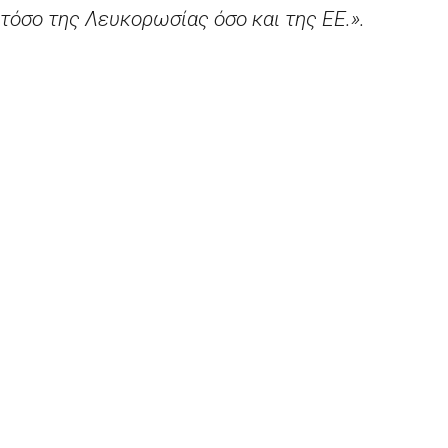
τόσο της Λευκορωσίας όσο και της ΕΕ.».
Η κ. Ίλβα
Γιούανσον
, Επίτροπος Εσωτερικών
Υποθέσεων, δήλωσε σχετικά: «
Αυτές οι
συμφωνίες θα βελτιώσουν την κινητικότητα σε
ένα καλά διαχειριζόμενο και ασφαλές
περιβάλλον. Μόλις χαλαρώσουν οι ταξιδιωτικοί
περιορισμοί λόγω κορονοϊού, οι πολίτες της
Λευκορωσίας θα μπορούν να έρθουν στην ΕΕ
ευκολότερα. Αυτό συνεπάγεται στενότερους
δεσμούς και ανταλλαγές μεταξύ των λαών και
των κοινωνιών μας».