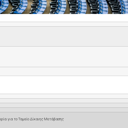
ία για το Ταμείο Δίκαιης Μετάβασης