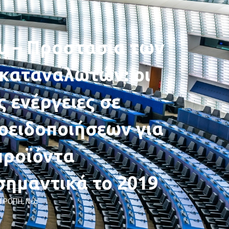
υ – Προστασία των
καταναλωτών: οι
 ενέργειες σε
οειδοποιήσεων για
προϊόντα
ημαντικά το 2019
ΙΤΡΟΠΉ
,
Νέα