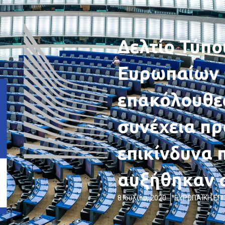
Δελτίο Τύπο
Ευρωπαίων 
επακόλουθες
συνέχεια πρ
επικίνδυνα 
αυξήθηκαν σ
8 Ιουλίου, 2020
ΕΥΡΩΠΑΪΚΗ ΕΠ