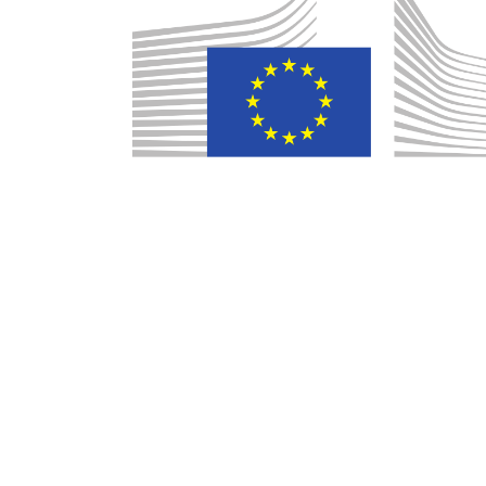
Δελτίο Τύπου – Μετανάστευση:
Μετεγκατάσταση ασυνόδευτων παιδι
από την Ελλάδα στην Πορτογαλία και τ
Φινλανδία
9 Ιουλίου, 2020
2026 - Europe Direct North Aegean | All righ