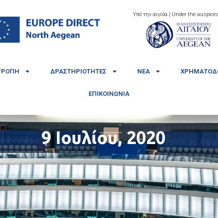
Υπό την αιγίδα | Under the auspices
ΤΡΟΠΉ
ΔΡΑΣΤΗΡΙΌΤΗΤΕΣ
ΝΈΑ
ΧΡΗΜΑΤΟΔΟ
ΕΠΙΚΟΙΝΩΝΊΑ
9 Ιουλίου, 2020