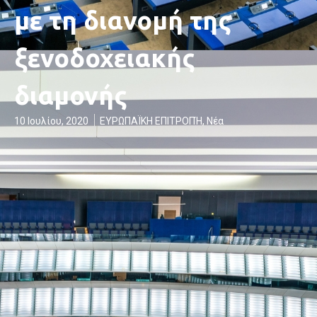
με τη διανομή της
ξενοδοχειακής
διαμονής
10 Ιουλίου, 2020
ΕΥΡΩΠΑΪΚΗ ΕΠΙΤΡΟΠΉ
,
Νέα