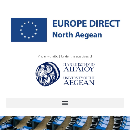
Υπό την αιγίδα | Under the auspices of