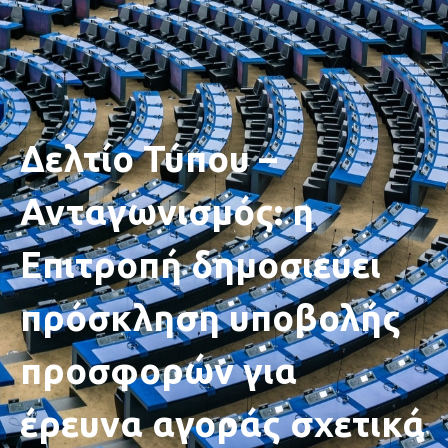
Δελτίο Τύπου –
Ανταγωνισμός: η
Επιτροπή δημοσιεύει
πρόσκληση υποβολής
προσφορών για
έρευνα αγοράς σχετικά