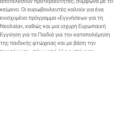
αποτελέσουν προτεραιότητες, σύμφωνα με το
κείμενο. Οι ευρωβουλευτές καλούν για ένα
ενισχυμένο πρόγραμμα «Εγγυήσεων για τη
Νεολαία», καθώς και μια ισχυρή Ευρωπαϊκή
Εγγύηση για τα Παιδιά για την καταπολέμηση
της παιδικής φτώχειας και με βάση την
προσέγγιση «πάνω από όλα η στέγαση».
Τονίζουν ακόμη ότι απαιτούνται περισσότερες
προσπάθειες για το κλείσιμο της
μισθολογικής ψαλίδας, αλλά και όσον αφορά
τις συντάξεις και την απασχόληση, καθώς και
ότι θα πρέπει να παρακολουθείται στενά η
επίδραση των κοινωνικών πολιτικών και των
μέτρων απασχόλησης στην ισότητα των