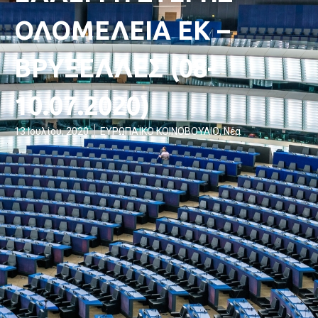
ΟΛΟΜΕΛΕΙΑ ΕΚ –
ΒΡΥΞΕΛΛΕΣ (08-
10.07.2020)
13 Ιουλίου, 2020
ΕΥΡΩΠΑΪΚΟ ΚΟΙΝΟΒΟΥΛΙΟ
,
Νέα