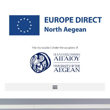
Υπό την αιγίδα | Under the auspices of