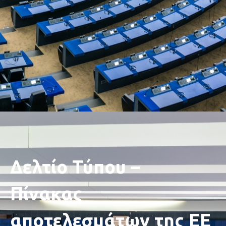
Δελτίο Τύπου –
Πίνακας
αποτελεσμάτων της ΕΕ