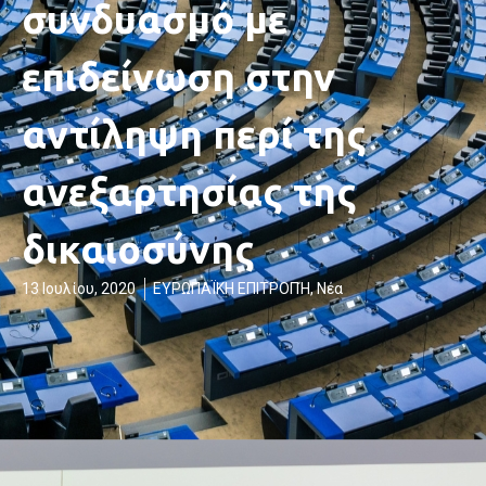
συνδυασμό με
επιδείνωση στην
αντίληψη περί της
ανεξαρτησίας της
δικαιοσύνης
13 Ιουλίου, 2020
ΕΥΡΩΠΑΪΚΗ ΕΠΙΤΡΟΠΉ
,
Νέα