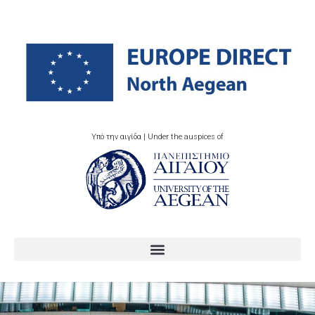
Υπό την αιγίδα | Under the auspices of