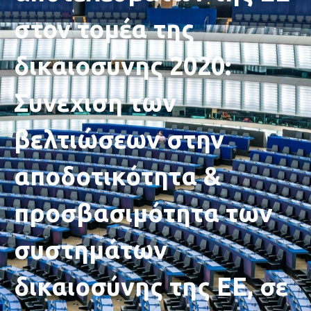
στον τομέα της
δικαιοσύνης 2020:
Συνέχιση των
βελτιώσεων στην
αποδοτικότητα &
προσβασιμότητα των
συστημάτων
δικαιοσύνης της ΕΕ, σε