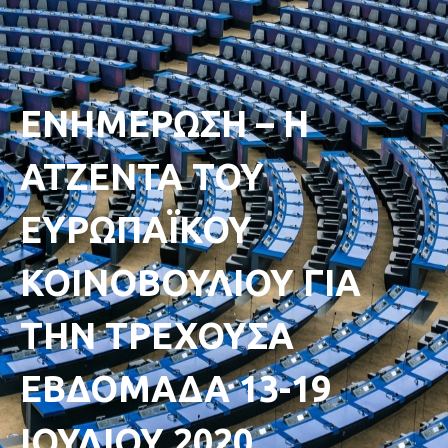
ΕΝΗΜΕΡΩΣΗ – Η
ΑΤΖΕΝΤΑ ΤΟΥ
ΕΥΡΩΠΑΪΚΟΥ
ΚΟΙΝΟΒΟΥΛΙΟΥ ΓΙΑ
ΤΗΝ ΤΡΕΧΟΥΣΑ
ΕΒΔΟΜΑΔΑ 13-19
ΙΟΥΛΙΟΥ 2020