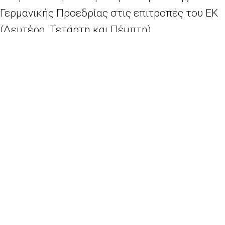
Γερμανικής Προεδρίας στις επιτροπές του ΕΚ
(Δευτέρα, Τετάρτη και Πέμπτη)
· Έρευνα κοινής γνώμης του ΕΚ για τον ρόλο
της ΕΕ στην αντιμετώπιση της πανδημίας του
κορονοϊού και σχέδια ανάκαμψης (Τρίτη)
· Webinar για ΜΜΕ για το σχέδιο ανάκαμψης
της ΕΕ (Τρίτη)
· Ημερολόγιο Προέδρου Sassoli
Για περισσότερες πληροφορίες
εδώ
.
ΑΝΑΚΟΙΝΩΣΗ ΤΥΠΟΥ – ΝΕΑ ΜΕΤΡΑ ΠΡΟΤΕΙΝΕΙ ΤΟ ΕΚ ΓΙΑ ΤΗΝ ΚΑΤΑΠΟΛΕΜΗΣΗ ΤΟΥ «ΜΑΥΡΟΥ» ΧΡΗΜΑΤΟΣ – ΟΛΟΜΕΛΕΙΑ ΕΚ – ΒΡΥΞΕΛΛΕΣ (08-10.07.2020)
Δελτίο Τύπου – Κορονοϊός: Εγκρίνονται σε χρόνο ρεκόρ μέτρα στήριξης για την Ελλάδα στο πλαίσιο της πολιτικής συνοχής
2026 - Europe Direct North Aegean | All rights reserved