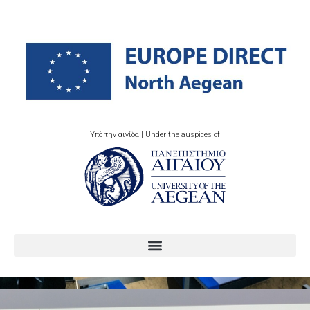
Υπό την αιγίδα | Under the auspices of