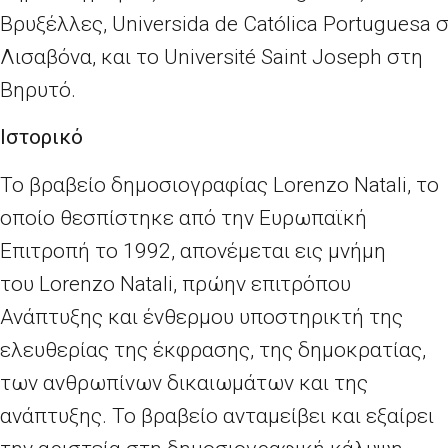
Βρυξέλλες,
Universida de Cat
ó
lica Portuguesa
σ
Λισαβόνα, και το
Universit
é
Saint Joseph
στη
Βηρυτό.
Ιστορικό
Το βραβείο δημοσιογραφίας
Lorenzo Natali
, το
οποίο θεσπίστηκε από την Ευρωπαϊκή
Επιτροπή το 1992, απονέμεται εις μνήμη
του
Lorenzo Natali
, πρώην επιτρόπου
Ανάπτυξης και ένθερμου υποστηρικτή της
ελευθερίας της έκφρασης, της δημοκρατίας,
των ανθρωπίνων δικαιωμάτων και της
ανάπτυξης. Το βραβείο ανταμείβει και εξαίρει