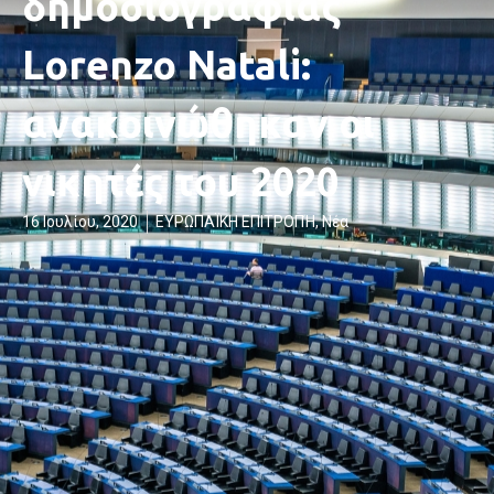
δημοσιογραφίας
Lorenzo Natali:
ανακοινώθηκαν οι
νικητές του 2020
16 Ιουλίου, 2020
ΕΥΡΩΠΑΪΚΗ ΕΠΙΤΡΟΠΉ
,
Νέα