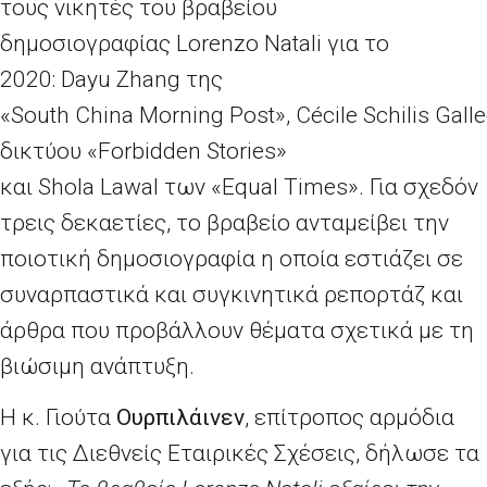
τους νικητές του βραβείου
δημοσιογραφίας
Lorenzo Natali
για το
2020:
Dayu Zhang
της
«
South China Morning Post
»,
C
é
cile Schilis Gall
δικτύου «
Forbidden Stories
»
και
Shola Lawal
των «
Equal Times
». Για σχεδόν
τρεις δεκαετίες, το βραβείο ανταμείβει την
ποιοτική δημοσιογραφία η οποία εστιάζει σε
συναρπαστικά και συγκινητικά ρεπορτάζ και
άρθρα που προβάλλουν θέματα σχετικά με τη
βιώσιμη ανάπτυξη.
Η κ. Γιούτα
Ουρπιλάινεν
, επίτροπος αρμόδια
για τις Διεθνείς Εταιρικές Σχέσεις, δήλωσε τα