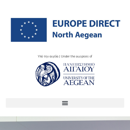
Υπό την αιγίδα | Under the auspices of