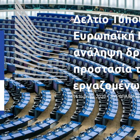
Δελτίο Τύπο
Ευρωπαϊκή 
ανάληψη δρ
προστασία 
εργαζομένω
16 Ιουλίου, 2020
ΕΥΡΩΠΑΪΚΗ Ε