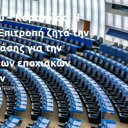
υ – Κορονοϊός: Η
Επιτροπή ζητά την
άσης για την
των εποχιακών
ν
ΠΙΤΡΟΠΉ
,
Νέα