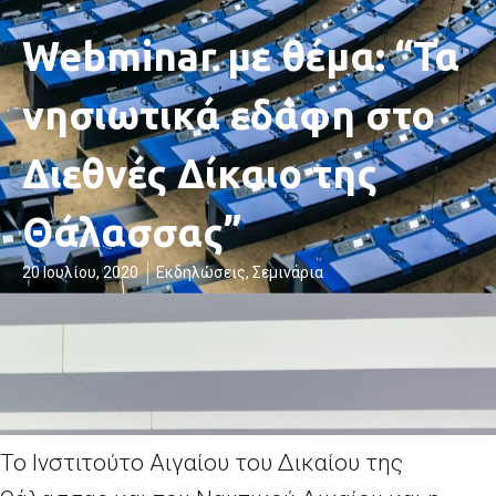
Webminar με θέμα: “Τα
νησιωτικά εδάφη στο
Διεθνές Δίκαιο της
Θάλασσας”
20 Ιουλίου, 2020
Εκδηλώσεις
,
Σεμινάρια
Το Ινστιτούτο Αιγαίου του Δικαίου της