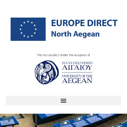
Υπό την αιγίδα | Under the auspices of