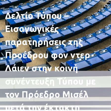
Δελτίο Τύπου –
Εισαγωγικές
παρατηρήσεις της
Προέδρου φον ντερ
Λάιεν στην κοινή
συνέντευξη Τύπου με
τον Πρόεδρο Μισέλ
μετά την έκτακτη