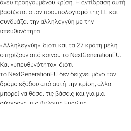
άνευ προηγουμένου κρίση. Η αντίδραση αυτή
βασίζεται στον προϋπολογισμό της ΕΕ και
συνδυάζει την αλληλεγγύη με την
υπευθυνότητα.
«Αλληλεγγύη», διότι και τα 27 κράτη μέλη
στηρίζουν από κοινού το
NextGenerationEU
.
Και «υπευθυνότητα», διότι
το
NextGenerationEU
δεν δείχνει μόνο τον
δρόμο εξόδου από αυτή την κρίση, αλλά
μπορεί να θέσει τις βάσεις και για μια
σύγχρονη, πιο βιώσιμη Ευρώπη.
Θέλω να υπογραμμίσω δύο ακόμη σημεία:
Πλέον οι νέοι ίδιοι πόροι συνδέονται πιο στενά