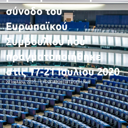
σύνοδο του
Ευρωπαϊκού
Συμβουλίου που
πραγματοποιήθηκε
στις 17-21 Ιουλίου 2020
22 Ιουλίου, 2020
ΕΥΡΩΠΑΪΚΗ ΕΠΙΤΡΟΠΉ
,
Νέα