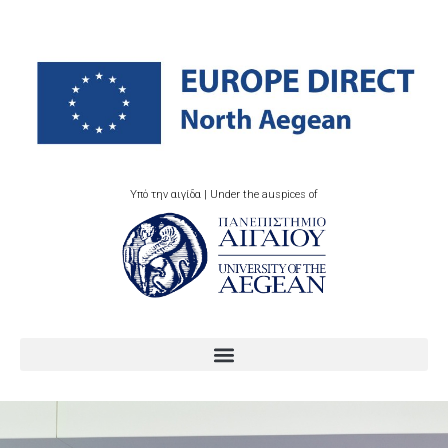
Υπό την αιγίδα | Under the auspices of