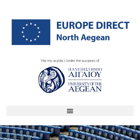
Υπό την αιγίδα | Under the auspices of