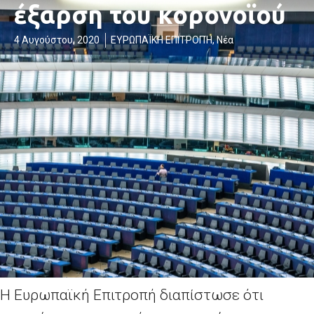
έξαρση του κορονοϊού
4 Αυγούστου, 2020
ΕΥΡΩΠΑΪΚΗ ΕΠΙΤΡΟΠΉ
,
Νέα
Η Ευρωπαϊκή Επιτροπή διαπίστωσε ότι