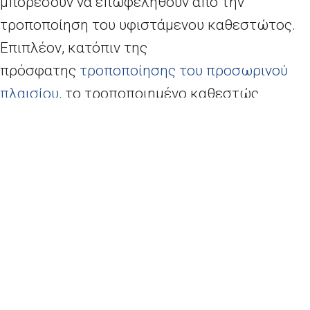
μπορέσουν να επωφεληθούν από την
τροποποίηση του υφιστάμενου καθεστώτος.
Επιπλέον, κατόπιν της
πρόσφατης
τροποποίησης του προσωρινού
πλαισίου
, το τροποποιημένο καθεστώς
επιτρέπει και στις πολύ μικρές και μικρές
επιχειρήσεις να επωφεληθούν από το μέτρο,
ακόμη και αν θεωρούνταν προβληματικές την
31η Δεκεμβρίου 2019, υπό ορισμένες
προϋποθέσεις.
Η Επιτροπή κατέληξε στο συμπέρασμα ότι το
τροποποιημένο καθεστώς παραμένει