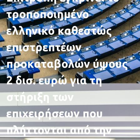
τροποποιημένο
ελληνικό καθεστώς
επιστρεπτέων
προκαταβολών ύψους
2 δισ. ευρώ για τη
στήριξη των
επιχειρήσεων που
πλήττονται από την