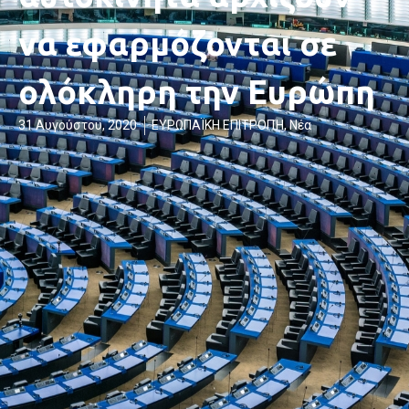
να εφαρμόζονται σε
ολόκληρη την Ευρώπη
31 Αυγούστου, 2020
ΕΥΡΩΠΑΪΚΗ ΕΠΙΤΡΟΠΉ
,
Νέα