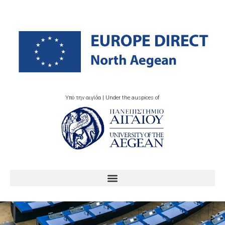
Υπό την αιγίδα | Under the auspices of