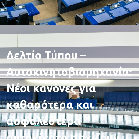
Δελτίο Τύπου –
Αυτοκινητοβιομηχανία:
Νέοι κανόνες για
καθαρότερα και
ασφαλέστερα
αυτοκίνητα αρχίζουν