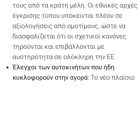
τους από τα κράτη μέλη. Οι εθνικές αρχές
έγκρισης τύπου υπόκεινται πλέον σε
αξιολογήσεις από ομοτίμους, ώστε να
διασφαλίζεται ότι οι σχετικοί κανόνες
τηρούνται και επιβάλλονται με
αυστηρότητα σε ολόκληρη την ΕΕ.
Έλεγχοι των αυτοκινήτων που ήδη
κυκλοφορούν στην αγορά:
Το νέο πλαίσιο
βελτιώνει επίσης τους ελέγχους στα
οχήματα που ήδη κυκλοφορούν στην
αγορά και διατίθενται προς πώληση στις
αντιπροσωπείες. Εφεξής, τα κράτη μέλη
υποχρεούνται να διενεργούν τακτικά
δοκιμές σε έναν ελάχιστο αριθμό