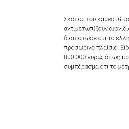
Σκοπός του καθεστώτος
αντιμετωπίζουν αιφνίδ
διαπίστωσε ότι το ελλ
προσωρινό πλαίσιο. Ειδ
800.000
ευρώ, όπως πρ
συμπέρασμα ότι το μέτρ
διαταραχής της οικονο
στοιχείο
β) της ΣΛΕΕ κ
βάση, η Επιτροπή ενέκρ
Περισσότερες πληροφορ