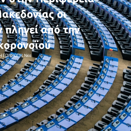
ακεδονίας οι
ν πληγεί από την
κορονοϊού
Η ΕΠΙΤΡΟΠΉ
,
Νέα