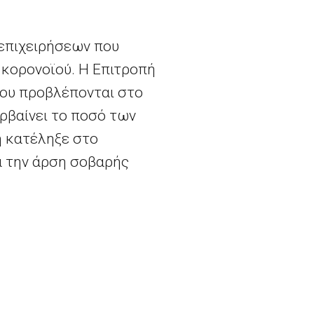
 επιχειρήσεων που
 κορονοϊού. Η Επιτροπή
που προβλέπονται στο
ερβαίνει το ποσό των
ή κατέληξε στο
ια την άρση σοβαρής
7 παράγραφος
3
νό πλαίσιο. Σε αυτή τη
 κρατικές ενισχύσεις.
α μέτρα που έχει λάβει