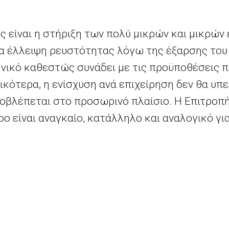
 είναι η στήριξη των πολύ μικρών και μικρών
ια έλλειψη ρευστότητας λόγω της έξαρσης του
ηνικό καθεστώς συνάδει με τις προϋποθέσεις 
ικότερα, η ενίσχυση ανά επιχείρηση δεν θα υπ
οβλέπεται στο προσωρινό πλαίσιο. Η Επιτροπ
ο είναι αναγκαίο, κατάλληλο και αναλογικό γ
μίας κράτους μέλους, σύμφωνα με το άρθρο
10
αι τις προϋποθέσεις που ορίζονται στο προσωρι
ινε το μέτρο βάσει των κανόνων της ΕΕ για τις
ίες σχετικά με το προσωρινό πλαίσιο και άλλ