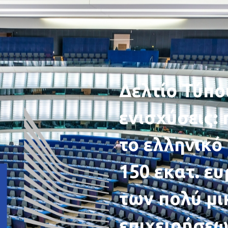
Δελτίο Τύπο
ενισχύσεις: 
το ελληνικ
150 εκατ. ε
των πολύ μι
επιχειρήσεω