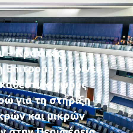
υ – Κρατικές
η Επιτροπή εγκρίνει
ό καθεστώς ύψους
υρώ για τη στήριξη
κρών και μικρών
ν στην Περιφέρεια