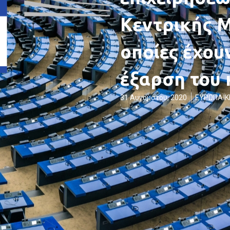
Κεντρικής Μ
οποίες έχου
έξαρση του 
31 Αυγούστου, 2020
ΕΥΡΩΠΑΪΚ