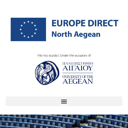
Υπό την αιγίδα | Under the auspices of