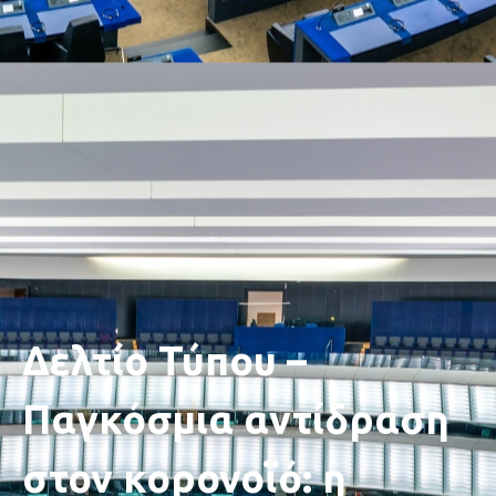
Δελτίο Τύπου –
Παγκόσμια αντίδραση
στον κορονοϊό: η