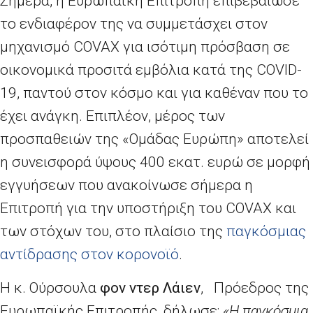
Σήμερα, η Ευρωπαϊκή Επιτροπή επιβεβαίωσε
το ενδιαφέρον της να συμμετάσχει στον
μηχανισμό
COVAX
για ισότιμη πρόσβαση σε
οικονομικά προσιτά εμβόλια κατά της
COVID
-
19, παντού στον κόσμο και για καθέναν που το
έχει ανάγκη. Επιπλέον, μέρος των
προσπαθειών της «Ομάδας Ευρώπη» αποτελεί
η συνεισφορά ύψους 400 εκατ. ευρώ σε μορφή
εγγυήσεων που ανακοίνωσε σήμερα η
Επιτροπή για την υποστήριξη του
COVAX
και
των στόχων του, στο πλαίσιο της
παγκόσμιας
αντίδρασης στον κορονοϊό
.
Η κ. Ούρσουλα
φον ντερ Λάιεν
, Πρόεδρος της
Ευρωπαϊκής Επιτροπής, δήλωσε:
«Η παγκόσμια