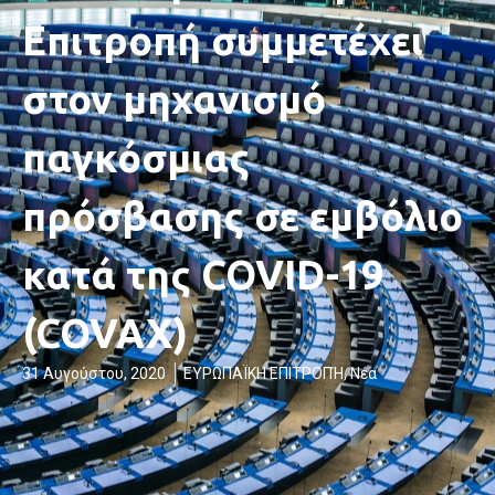
Επιτροπή συμμετέχει
στον μηχανισμό
παγκόσμιας
πρόσβασης σε εμβόλιο
κατά της COVID-19
(COVAX)
31 Αυγούστου, 2020
ΕΥΡΩΠΑΪΚΗ ΕΠΙΤΡΟΠΉ
,
Νέα