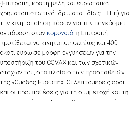
(Επιτροπή, κράτη μέλη και ευρωπαϊκά
χρηματοπιστωτικά ιδρύματα, ιδίως ΕΤΕπ) για
την κινητοποίηση πόρων για την παγκόσμια
αντίδραση στον
κορονοϊό
, η Επιτροπή
προτίθεται να κινητοποιήσει έως και 400
εκατ. ευρώ σε μορφή εγγυήσεων για την
υποστήριξη του
COVAX
και των σχετικών
στόχων του, στο πλαίσιο των προσπαθειών
της «Ομάδας Ευρώπη». Οι λεπτομερείς όροι
και οι προϋποθέσεις για τη συμμετοχή και τη
συνεισφορά της ΕΕ θα καθοριστούν κατά τις
προσεχείς ημέρες και εβδομάδες. Η «Ομάδα
Ευρώπη» είναι έτοιμη να αξιοποιήσει την
εμπειρογνωμοσύνη και τους πόρους της στο