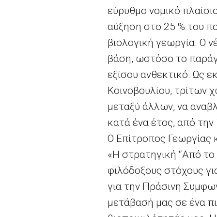
εύρυθμο νομικό πλαίσιο
αύξηση στο 25 % του π
βιολογική γεωργία. Ο ν
βάση, ωστόσο το παράγω
εξίσου ανθεκτικό. Ως 
Κοινοβουλίου, τρίτων 
μεταξύ άλλων, να αναβλ
κατά ένα έτος, από την 
Ο Επίτροπος Γεωργίας κ
«Η στρατηγική “Από το 
φιλόδοξους στόχους για
για την Πράσινη Συμφω
μετάβασή μας σε ένα π