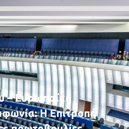
υ – Ευρωπαϊκή
μφωνία: Η Επιτροπή
έες πρωτοβουλίες