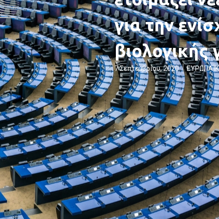
για την ενί
βιολογικής 
7 Σεπτεμβρίου, 2020
ΕΥΡΩΠΑΪΚ