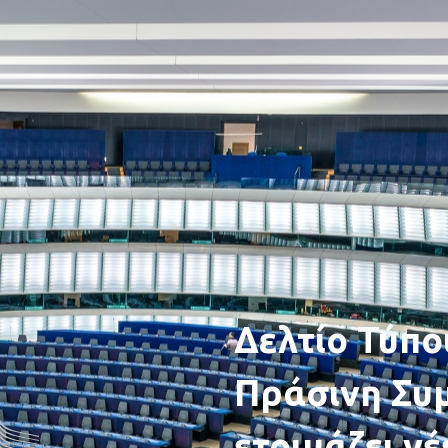
Δελτίο Τύπο
Πράσινη Συ
ετοιμάζει ν