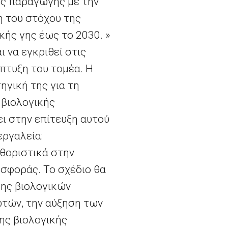
ής παραγωγής με την
η του στόχου της
ής γης έως το 2030. »
ι να εγκριθεί στις
πτυξη του τομέα. Η
ηγική της για τη
 βιολογικής
ει στην επίτευξη αυτού
εργαλεία:
αθοριστικά στην
οσφοράς. Το σχέδιο θα
σης βιολογικών
τών, την αύξηση των
ης βιολογικής