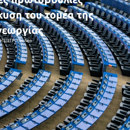
σχυση του τομέα της
γεωργίας
Η ΕΠΙΤΡΟΠΉ
,
Νέα