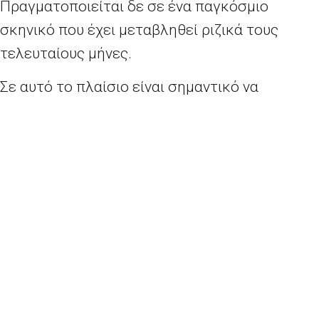
Πραγματοποιείται δε σε ένα παγκόσμιο
σκηνικό που έχει μεταβληθεί ριζικά τους
τελευταίους μήνες.
Σε αυτό το πλαίσιο είναι σημαντικό να
κατατεθούν και να ακουστούν οι απόψεις, οι
ανησυχίες και οι ελπίδες των Ευρωπαίων
πολιτών με κάθε δυνατό τρόπο, κυρίως κατά
την περίοδο προετοιμασίας του σημαντικού
αυτού γεγονότος.
Μπορείτε να καταθέσετε τις απόψεις σας
συμπληρώνοντας το σύντομο
ερωτηματολόγιο που μπορείτε να βρείτε εδώ.
Συμμετέχουν οι Ευρωβουλευτές Μαρία