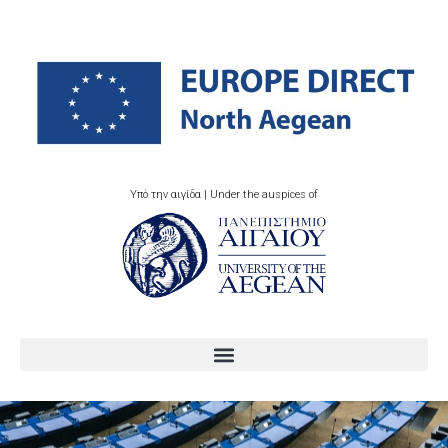
Υπό την αιγίδα | Under the auspices of