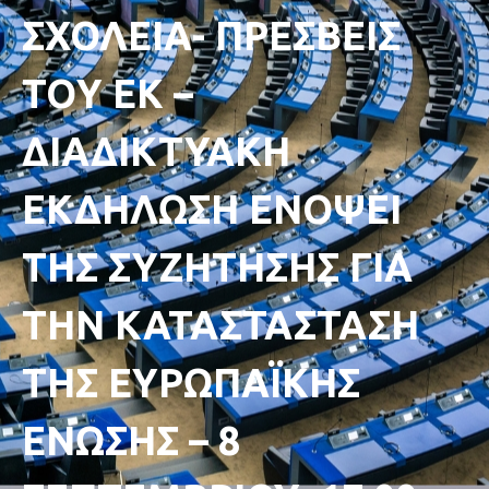
ΣΧΟΛΕΙΑ- ΠΡΕΣΒΕΙΣ
TOΥ ΕΚ –
ΔΙΑΔΙΚΤΥΑΚΗ
ΕΚΔΗΛΩΣΗ ΕΝΟΨΕΙ
ΤΗΣ ΣΥΖΗΤΗΣΗΣ ΓΙΑ
ΤΗΝ ΚΑΤΑΣΤΑΣΤΑΣΗ
ΤΗΣ ΕΥΡΩΠΑΪΚΗΣ
ΕΝΩΣΗΣ – 8