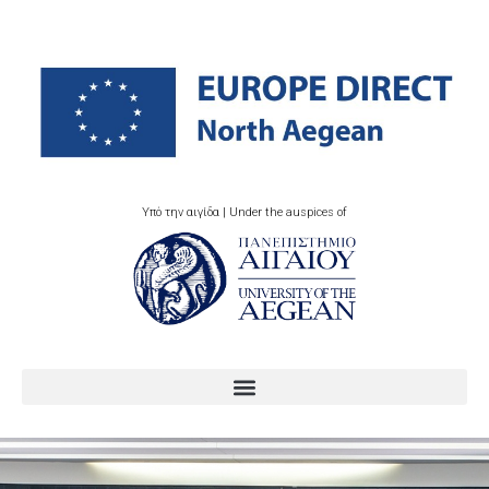
Υπό την αιγίδα | Under the auspices of