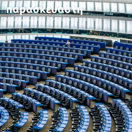
παρασκευαστή
9 Σεπτεμβρίου, 2020
ΕΥΡΩΠΑΪΚΗ ΕΠΙΤΡΟΠΉ
,
Νέα