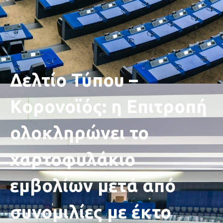
Δελτίο Τύπου –
Κορoνοϊός: η Επιτροπή
ολοκληρώνει το
χαρτοφυλάκιο
εμβολίων μετά από
συνομιλίες με έκτο