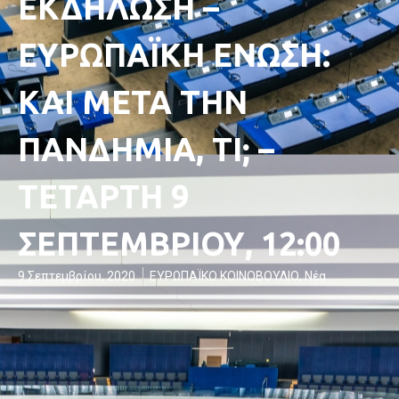
ΕΚΔΗΛΩΣΗ –
ΕΥΡΩΠΑΪΚΗ ΕΝΩΣΗ:
ΚΑΙ ΜΕΤΑ ΤΗΝ
ΠΑΝΔΗΜΙΑ, ΤΙ; –
ΤΕΤΑΡΤΗ 9
ΣΕΠΤΕΜΒΡΙΟΥ, 12:00
9 Σεπτεμβρίου, 2020
ΕΥΡΩΠΑΪΚΟ ΚΟΙΝΟΒΟΥΛΙΟ
,
Νέα