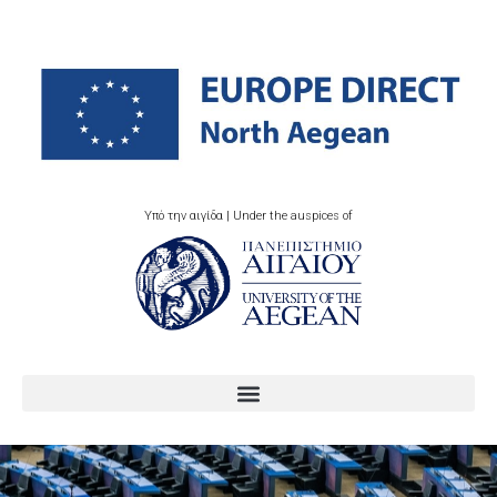
Υπό την αιγίδα | Under the auspices of