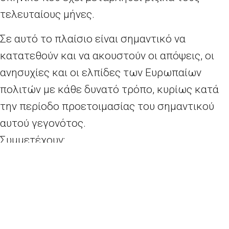
τελευταίους μήνες.
Σε αυτό το πλαίσιο είναι σημαντικό να
κατατεθούν και να ακουστούν οι απόψεις, οι
ανησυχίες και οι ελπίδες των Ευρωπαίων
πολιτών με κάθε δυνατό τρόπο, κυρίως κατά
την περίοδο προετοιμασίας του σημαντικού
αυτού γεγονότος.
Συμμετέχουν:
Ο Αντιπρόεδρος του Ευρωπαϊκού
Κοινοβουλίου Δημήτρης Παπαδημούλης
Οι Ευρωβουλευτές Άννα-Μισέλ
Ασημακοπούλου και Νίκος Ανδρουλάκης
Ο Γενικός Διευθυντής του ΕΛΙΑΜΕΠ/