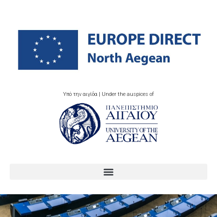
Υπό την αιγίδα | Under the auspices of