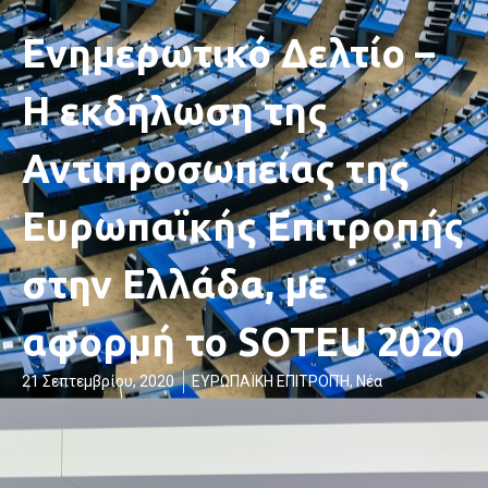
Ενημερωτικό Δελτίο –
Η εκδήλωση της
Αντιπροσωπείας της
Ευρωπαϊκής Επιτροπής
στην Ελλάδα, με
αφορμή το SOTEU 2020
21 Σεπτεμβρίου, 2020
ΕΥΡΩΠΑΪΚΗ ΕΠΙΤΡΟΠΉ
,
Νέα