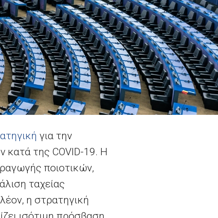
ατηγική
για την
ων κατά της
COVID
-19. Η
αραγωγής ποιοτικών,
άλιση ταχείας
πλέον, η στρατηγική
ίζει ισότιμη πρόσβαση