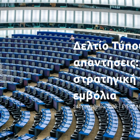
Δελτίο Τύπο
απαντήσεις:
στρατηγική 
εμβόλια
24 Σεπτεμβρίου, 2020
ΕΥΡΩΠΑΪ