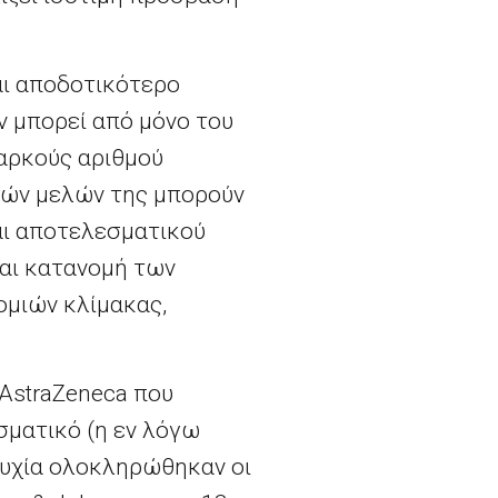
αι αποδοτικότερο
ν μπορεί από μόνο του
παρκούς αριθμού
ατών μελών της μπορούν
αι αποτελεσματικού
και κατανομή των
ομιών κλίμακας,
AstraZeneca
που
σματικό (η εν λόγω
τυχία ολοκληρώθηκαν οι