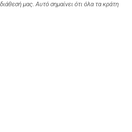
διάθεσή μας. Αυτό σημαίνει ότι όλα τα κράτη
μέλη πρέπει να είναι έτοιμα να εφαρμόσουν
μέτρα ελέγχου άμεσα και την κατάλληλη στιγμή,
με την πρώτη κιόλας ένδειξη πιθανών νέων
εστιών. Αυτή μπορεί να είναι η τελευταία μας
ευκαιρία να αποτρέψουμε την επανάληψη της
περασμένης άνοιξης.
».
Η κ.
Andrea
Ammon
, Διευθύντρια του
Ευρωπαϊκού Κέντρου Πρόληψης και Ελέγχου
Νόσων, δήλωσε: «
Παρατηρούμε επί του
παρόντος μια ανησυχητική αύξηση του αριθμού
των κρουσμάτων
COVID
-19 που εντοπίζονται