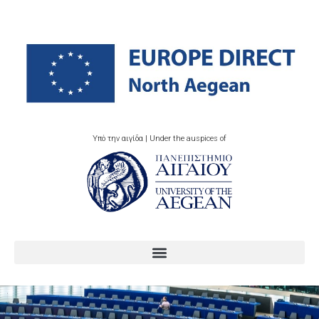
Υπό την αιγίδα | Under the auspices of