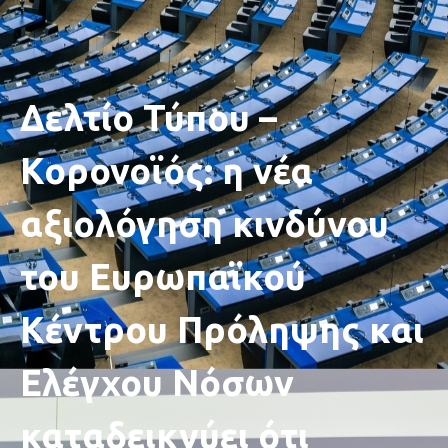
Δελτίο Τύπου –
Κορονοϊός: η νέα
αξιολόγηση κινδύνου
του Ευρωπαϊκού
Κέντρου Πρόληψης και
Ελέγχου Νόσων
καταδεικνύει ότι