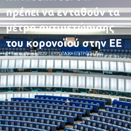
πρέπει να ενταθούν τα
μέτρα αντιμετώπισης
του κορονοϊού στην ΕΕ
24 Σεπτεμβρίου, 2020
ΕΥΡΩΠΑΪΚΗ ΕΠΙΤΡΟΠΉ
,
Νέα