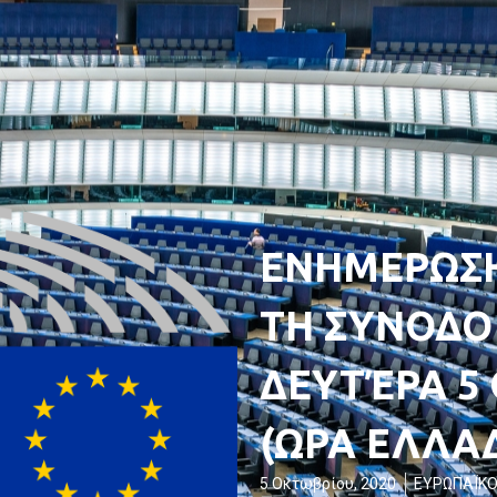
ΕΝΗΜΕΡΩΣΗ
ΤΗ ΣΥΝΟΔΟ
ΔΕΥΤΈΡΑ 5 
(ΩΡΑ ΕΛΛΑ
5 Οκτωβρίου, 2020
ΕΥΡΩΠΑΪΚΟ