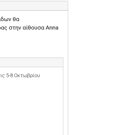
άδων θα
δας στην αίθουσα
Anna
ις 5-8 Οκτωβρίου