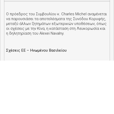
Ο πρόεδρος του Συμβουλίου κ.
Charles Michel
αναμένεται
να παρουσιάσει τα αποτελέσματα της Συνόδου Κορυφής,
μεταξύ άλλων ζητημάτων εξωτερικών υποθέσεων, όπως
οι σχέσεις με την Κίνα, η κατάσταση στη Λευκορωσία και
η δηλητηρίαση του
Alexei Navalny
.
Σχέσεις ΕΕ – Ηνωμένου Βασιλείου
Οι ευρωβουλευτές θα εξετάσουν επίσης την επόμενη
τακτική Σύνοδο του Ευρωπαϊκού Συμβουλίου, που θα
πραγματοποιηθεί στις 15-16 Οκτωβρίου, με ιδιαίτερη
προσοχή στον Ευρωπαϊκό νόμο για το κλίμα και την
πορεία των διαπραγματεύσεων για τη μελλοντική εταιρική
σχέση ΕΕ – Ηνωμένου Βασιλείου, συμπεριλαμβανομένης
της προετοιμασίας για όλα τα σενάρια μετά τις 1
Ιανουαρίου 2021.