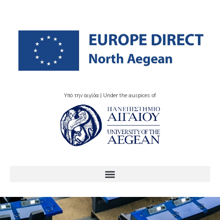
Υπό την αιγίδα | Under the auspices of