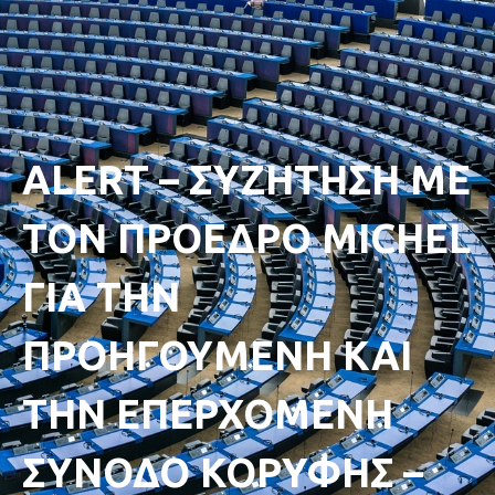
ALERT – ΣΥΖΗΤΗΣΗ ΜΕ
ΤΟΝ ΠΡΟΕΔΡΟ MICHEL
ΓΙΑ ΤΗΝ
ΠΡΟΗΓΟΥΜΕΝΗ ΚΑΙ
ΤΗΝ ΕΠΕΡΧΟΜΕΝΗ
ΣΥΝΟΔΟ ΚΟΡΥΦΗΣ –