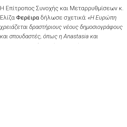
Η Επίτροπος Συνοχής και Μεταρρυθμίσεων κ.
Ελίζα
Φερέιρα
δήλωσε σχετικά:
«Η Ευρώπη
χρειάζεται δραστήριους νέους δημοσιογράφους
και σπουδαστές, όπως η
Anastasia
και
ο
Francisco
. Η Ένωσή μας βασίζεται στην
προσήλωσή τους στη δημοσιογραφία υψηλού
επιπέδου και στη βούλησή τους να δώσουν μάχη
για τις ευρωπαϊκές αξίες. Η Επιτροπή δίνει
ιδιαίτερη σημασία στα μέσα ενημέρωσης και
θέλουμε να βοηθήσουμε τον κλάδο αυτό όσο το
δυνατόν περισσότερο σε αυτούς τους
πρωτόγνωρους καιρούς».
Η προθεσμία υποβολής αιτήσεων λήγει στις