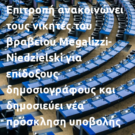
Επιτροπή ανακοινώνει
τους νικητές του
βραβείου Megalizzi-
Niedzielski για
επίδοξους
δημοσιογράφους και
δημοσιεύει νέα
πρόσκληση υποβολής