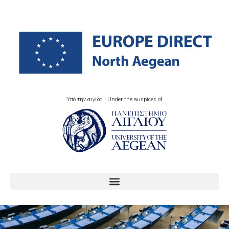
Υπό την αιγίδα | Under the auspices of