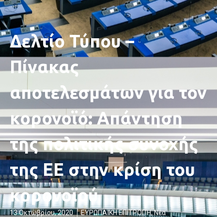
Δελτίο Τύπου –
Πίνακας
αποτελεσμάτων για τον
κορονοϊό: Απάντηση
της πολιτικής συνοχής
της ΕΕ στην κρίση του
κορονοϊού
13 Οκτωβρίου, 2020
ΕΥΡΩΠΑΪΚΗ ΕΠΙΤΡΟΠΉ
,
Νέα