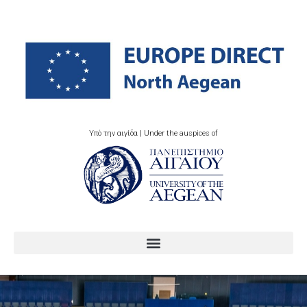
Υπό την αιγίδα | Under the auspices of