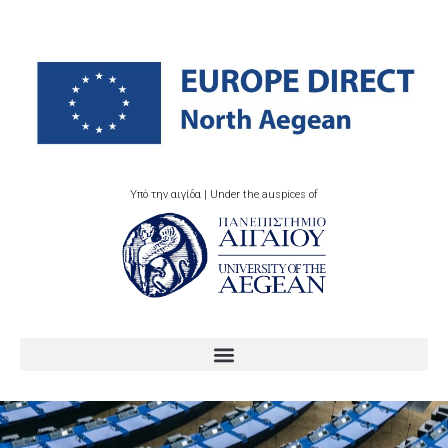
Υπό την αιγίδα | Under the auspices of