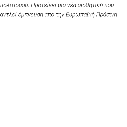
πολιτισμού. Προτείνει μια νέα αισθητική που
αντλεί έμπνευση από την Ευρωπαϊκή Πράσινη
Συμφωνία και συνδυάζει το ντιζάιν με τη
βιωσιμότητα. Το νέο Μπάουχαους έχει στόχο να
φέρει την Πράσινη Συμφωνία στο πνεύμα και στα
σπίτια μας και να υπογραμμίσει την άνεση και την
ελκυστικότητα ενός βιώσιμου τρόπου ζωής. Ο
καλός σχεδιασμός μπορεί να βελτιώσει την
ποιότητα ζωής μας. Το Νέο Ευρωπαϊκό
Μπάουχαους θα αποδεικνύει ότι το αναγκαίο
μπορεί να είναι και όμορφο. Θα αποτελέσει χώρο
συλλογισμού και πειραματισμού. Σκοπός είναι το
Νέο Ευρωπαϊκό Μπάουχαους να αναπτυχθεί και
να εξαπλωθεί πέρα από τα σύνορα της Ευρώπης.