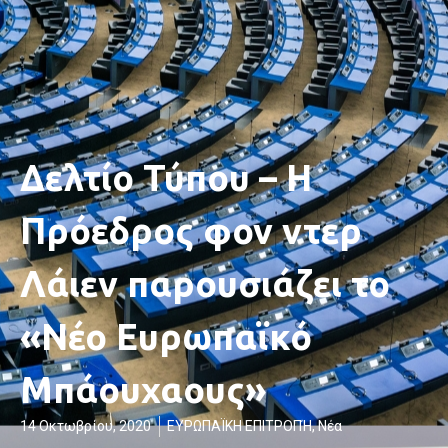
Δελτίο Τύπου – Η
Πρόεδρος φον ντερ
Λάιεν παρουσιάζει το
«Νέο Ευρωπαϊκό
Μπάουχαους»
14 Οκτωβρίου, 2020
ΕΥΡΩΠΑΪΚΗ ΕΠΙΤΡΟΠΉ
,
Νέα