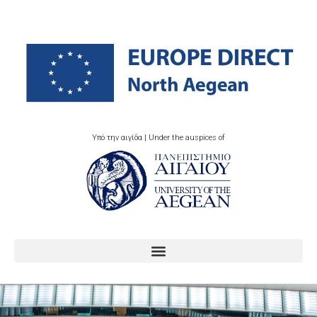
Υπό την αιγίδα | Under the auspices of