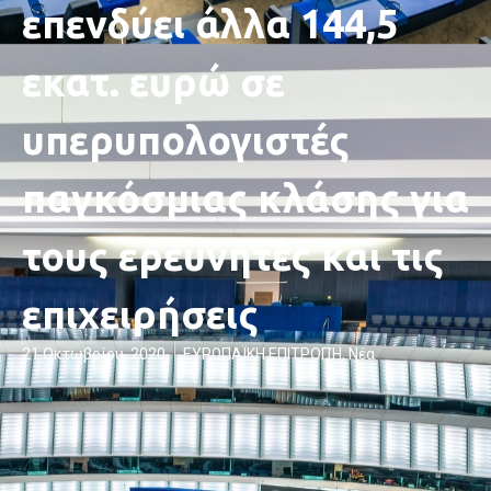
επενδύει άλλα 144,5
εκατ. ευρώ σε
υπερυπολογιστές
παγκόσμιας κλάσης για
τους ερευνητές και τις
επιχειρήσεις
21 Οκτωβρίου, 2020
ΕΥΡΩΠΑΪΚΗ ΕΠΙΤΡΟΠΉ
,
Νέα