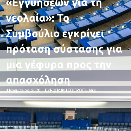
«Εγγυήσεων για τη
νεολαία»: Το
Συμβούλιο εγκρίνει
πρόταση σύστασης για
μια γέφυρα προς την
απασχόληση
4 Νοεμβρίου, 2020
ΕΥΡΩΠΑΪΚΗ ΕΠΙΤΡΟΠΉ
,
Νέα