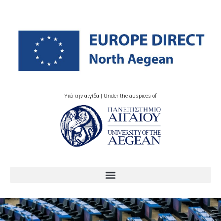
Υπό την αιγίδα | Under the auspices of