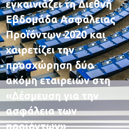
εγκαινιάζει τη Διεθνή
Εβδομάδα Ασφάλειας
Προϊόντων 2020 και
χαιρετίζει την
προσχώρηση δύο
ακόμη εταιρειών στη
«Δέσμευση για την
ασφάλεια των
προϊόντων»