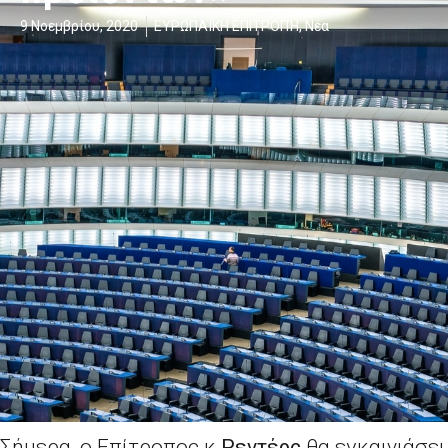
9 Νοεμβρίου, 2020
ΕΥΡΩΠΑΪΚΗ ΕΠΙΤΡΟΠΉ
,
Νέα
Σήμερα, ο Επίτροπος κ.
Ρεντέρς
θα εγκαινιάσει