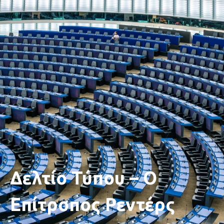
Δελτίο Τύπου – Ο
Επίτροπος Ρεντέρς