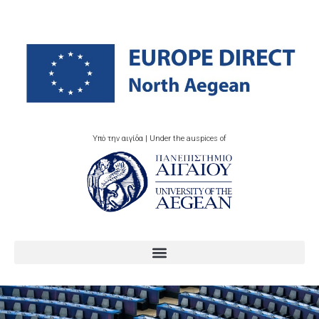
Υπό την αιγίδα | Under the auspices of