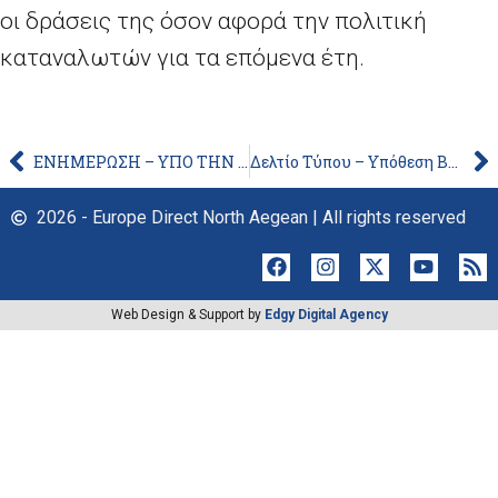
οι δράσεις της όσον αφορά την πολιτική
καταναλωτών για τα επόμενα έτη.
ΕΝΗΜΕΡΩΣΗ – ΥΠΟ ΤΗΝ ΑΙΓΙΔΑ ΤΟΥ ΕΥΡΩΠΑΪΚΟΥ ΚΟΙΝΟΒΟΥΛΙΟΥ Η 5Η ΕΥΡΩ-ΑΡΑΒΙΚΗ ΣΥΝΟΔΟΣ
Δελτίο Τύπου – Υπόθεση Boeing στο πλαίσιο του ΠΟΕ: Η ΕΕ θέτει σε εφαρμογή αντίμετρα κατά εξαγωγών των ΗΠΑ
2026 - Europe Direct North Aegean | All rights reserved
Web Design & Support by
Edgy Digital Agency