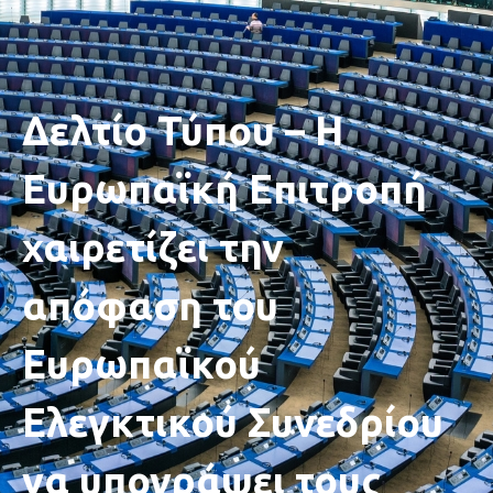
Δελτίο Τύπου – Η
Ευρωπαϊκή Επιτροπή
χαιρετίζει την
απόφαση του
Ευρωπαϊκού
Ελεγκτικού Συνεδρίου
να υπογράψει τους