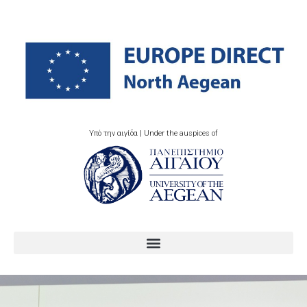
Υπό την αιγίδα | Under the auspices of