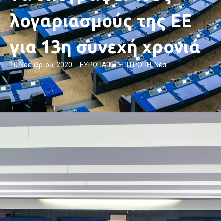
λογαριασμούς της ΕΕ
για 13η συνεχή χρονιά
10 Νοεμβρίου, 2020
ΕΥΡΩΠΑΪΚΗ ΕΠΙΤΡΟΠΉ
,
Νέα