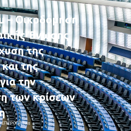
υ – Οικοδόμηση
αϊκής Ένωσης
σχυση της
 και της
για την
ση των κρίσεων
η
Η ΕΠΙΤΡΟΠΉ
,
Νέα