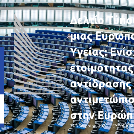
Δελτίο Τύπο
μιας Ευρωπ
Υγείας: Ενί
ετοιμότητας
αντίδρασης 
αντιμετώπι
στην Ευρώπ
11 Νοεμβρίου, 2020
ΕΥΡΩΠΑΪΚ