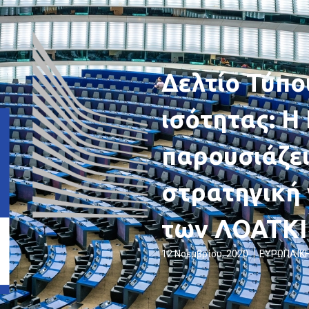
Δελτίο Τύπο
ισότητας: Η
παρουσιάζει
στρατηγική 
των ΛΟΑΤΚΙ
12 Νοεμβρίου, 2020
ΕΥΡΩΠΑΪΚ