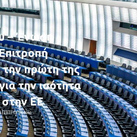
υ – Ένωση
 Επιτροπή
 την πρώτη της
για την ισότητα
 στην ΕΕ
Η ΕΠΙΤΡΟΠΉ
,
Νέα