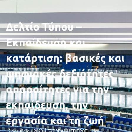
Δελτίο Τύπου –
Εκπαίδευση και
κατάρτιση: βασικές και
ψηφιακές δεξιότητες
απαραίτητες για την
εκπαίδευση, την
εργασία και τη ζωή
12 Νοεμβρίου, 2020
ΕΥΡΩΠΑΪΚΗ ΕΠΙΤΡΟΠΉ
,
Νέα