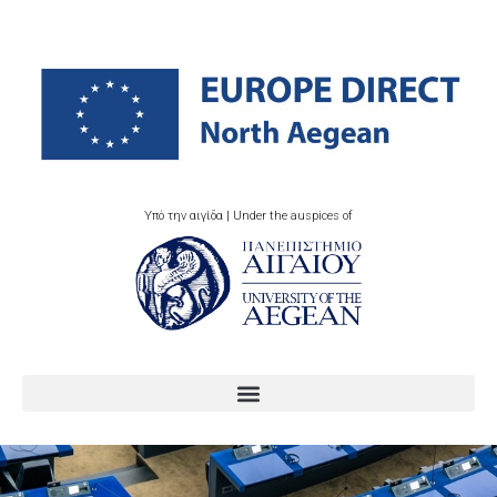
Υπό την αιγίδα | Under the auspices of