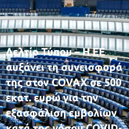
Δελτίο Τύπου – Η ΕΕ
αυξάνει τη συνεισφορά
της στον COVAX σε 500
εκατ. ευρώ για την
εξασφάλιση εμβολίων
κατά της νόσου COVID-