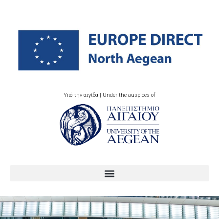
Υπό την αιγίδα | Under the auspices of