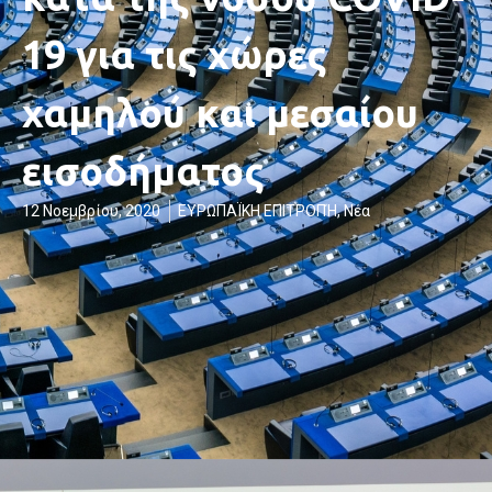
19 για τις χώρες
χαμηλού και μεσαίου
εισοδήματος
12 Νοεμβρίου, 2020
ΕΥΡΩΠΑΪΚΗ ΕΠΙΤΡΟΠΉ
,
Νέα