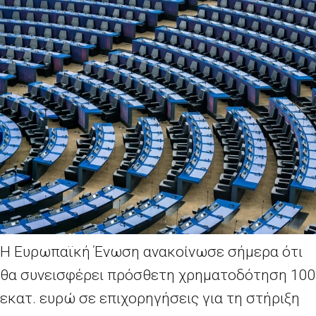
Η Ευρωπαϊκή Ένωση ανακοίνωσε σήμερα ότι
θα συνεισφέρει πρόσθετη χρηματοδότηση 100
εκατ. ευρώ σε επιχορηγήσεις για τη στήριξη