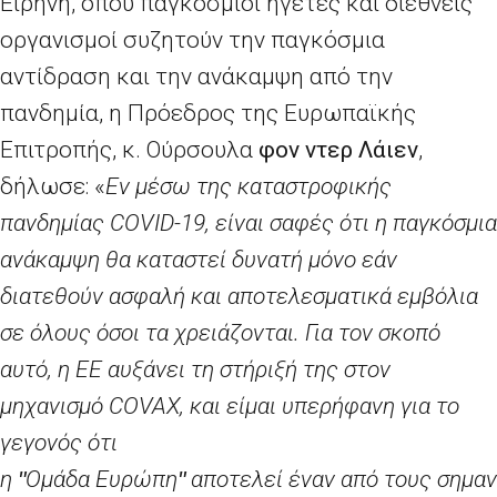
Ειρήνη, όπου παγκόσμιοι ηγέτες και διεθνείς
οργανισμοί συζητούν την παγκόσμια
αντίδραση και την ανάκαμψη από την
πανδημία, η Πρόεδρος της Ευρωπαϊκής
Επιτροπής, κ. Ούρσουλα
φον ντερ Λάιεν
,
δήλωσε: «
Εν μέσω της καταστροφικής
πανδημίας
COVID
-19, είναι σαφές ότι η παγκόσμια
ανάκαμψη θα καταστεί δυνατή μόνο εάν
διατεθούν ασφαλή και αποτελεσματικά εμβόλια
σε όλους όσοι τα χρειάζονται. Για τον σκοπό
αυτό, η ΕΕ αυξάνει τη στήριξή της στον
μηχανισμό
COVAX
, και είμαι υπερήφανη για το
γεγονός ότι
η
ʺ
Ομάδα
Ευρώπη
ʺ
αποτελεί
έναν
από
τους
σημαν